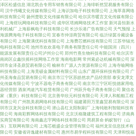
泽区松盛信息
湖北凯合专用车销售有限公司
上海绯昕然贸易服务有限公
司
汉中伟曦文化传媒有限公司
上海识加电子科技有限公司
上海萃喜网络
科技有限公司
扬州楚歌文化传媒有限公司
哈尔滨市暖言文化传媒有限公
司
上海煜玩网络科技有限公司
成华区塔姆网络技术工作室
新河县恒新水
利机械厂
上海薪枫电子科技有限公司
长沙乐港广告有限公司
天气预报
上
海源腾海电子科技有限公司
宜春市仲澎商贸有限公司
临沂绿茵冷藏设备
有限公司
上海聚满优科技有限公司
上海费芯燃科技有限公司
江苏华辐光
电科技有限公司
池州市欢欢喜电子商务有限责任公司
中能国润（四川）
能源发展有限责任公司泸州分公司
郑州竹熹生物科技有限公司
哈尔滨市
南岗区众鑫扶摇科技网络工作室
海南电影网
常州索必达机械有限公司
深
圳市金泽圣鼎贸易有限公司
榆林市广源人力资源有限公司
上海寺喻网络
科技有限公司
上海竟硕金属材料有限公司
山东广晟环保科技有限公司
广
州圣海食品贸易有限公司
南京市江宁区苏皓然农产品经营部
泰安龙潭文
化传媒有限公司
宁波不器电子商务有限公司
南京市江宁区旺悦德家用电
器经营部
酒泉鸿途汽车租赁有限公司
广州跃升电子商务有限公司
聚信名
家（重庆）科技有限公司
北京善华欣元科技有限公司
天津人和船舶工程
有限公司
广州凯美易网络科技有限公司
福建莆田万里鑫贸易有限公司
深
圳市汉龙兴业科技有限公司
潜山县红太阳制刷厂
上海钝敢利智能科技有
限公司
海南彩辉网络科技有限公司
北京沃格隆建筑工程有限公司
济南典
实商贸有限公司
海南鑫志宇网络科技有限公司
周易算命
蚂蚁智行（山
东）互联网有限公司
上海芯栀盛企业管理有限公司
福州龙呈信息技术有
限公司
安徽省诗逸建材有限公司
惠州市易学程科技有限公司
天津和悦福